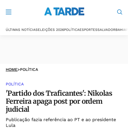
ÚLTIMAS NOTÍCIAS
ELEIÇÕES 2026
POLÍTICA
ESPORTES
SALVADOR
BAHIA
P
HOME
>
POLÍTICA
POLÍTICA
'Partido dos Traficantes': Nikolas
Ferreira apaga post por ordem
judicial
Publicação fazia referência ao PT e ao presidente
Lula