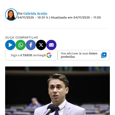
Por
Gabriela Araújo
04/11/2025 - 10:01 h
| Atualizada em
04/11/2025 - 11:05
OUÇA
COMPARTILHE
Nos adicione às suas
fontes
Siga o
A TARDE
no Google
preferidas