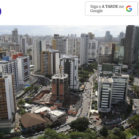
Siga o
A TARDE
no
Google