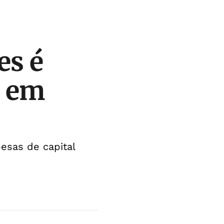
es é
r em
esas de capital