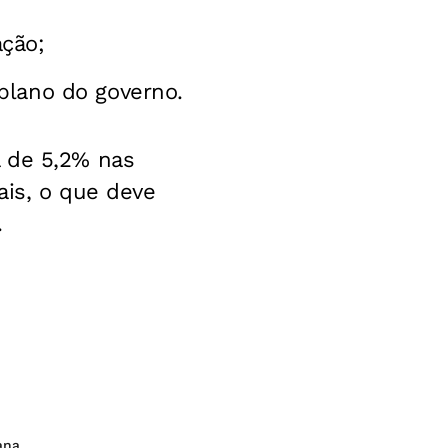
ação;
plano do governo.
a de 5,2% nas
ais, o que deve
.
ana