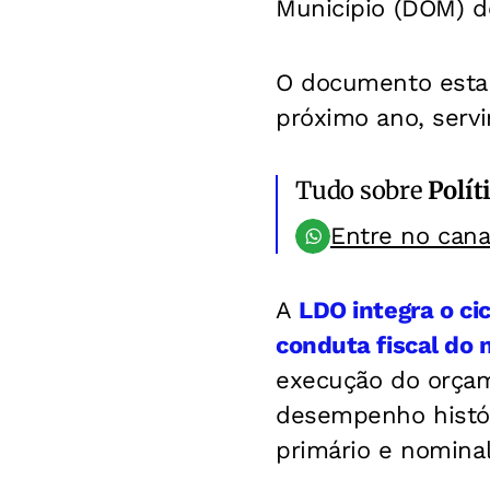
Município (DOM) de
O documento estab
próximo ano, serv
Tudo sobre
Polít
Entre no can
A
LDO integra o ci
conduta fiscal do 
execução do orçam
desempenho histór
primário e nominal