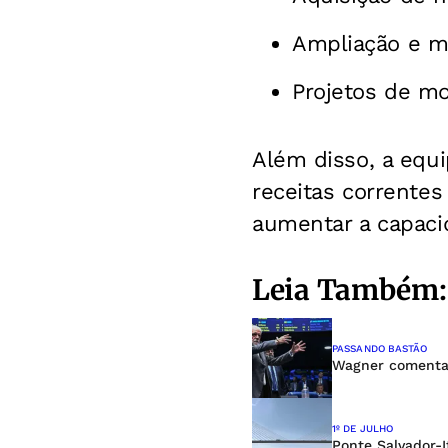
Ampliação e me
Projetos de mo
Além disso, a equ
receitas correntes
aumentar a capacid
Leia Também:
PASSANDO BASTÃO
Wagner comenta 
1º DE JULHO
Ponte Salvador-I