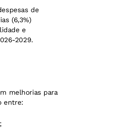
despesas de
ias (6,3%)
lidade e
2026-2029.
em melhorias para
o entre:
;