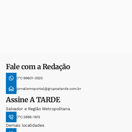
Fale com a Redação
(71) 99601-0020
jornalismoportal@grupoatarde.com.br
Assine
A TARDE
Salvador e Região Metropolitana
(71) 2886-1613
Demais localidades