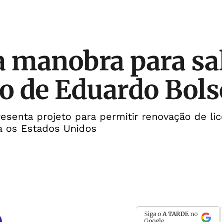
a manobra para sa
o de Eduardo Bol
resenta projeto para permitir renovação de li
a os Estados Unidos
Siga o
A TARDE
no
Google