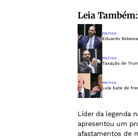
Leia Também:
POLÍTICA
Eduardo Bolsona
POLÍTICA
Taxação de Trum
POLÍTICA
Lula bate de fre
Líder da legenda
n
apresentou um pro
afastamentos de m