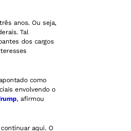
três anos. Ou seja,
rais. Tal
upantes dos cargos
nteresses
é apontado como
iais envolvendo o
 Trump
, afirmou
continuar aqui. O