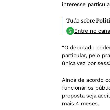
interesse particula
Tudo sobre
Polít
Entre no can
“O deputado poderá
particular, pelo p
única vez por sessã
Ainda de acordo co
funcionários públi
proposta seja ace
mais 4 meses.