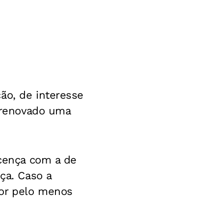
ão, de interesse
r renovado uma
icença com a de
ça. Caso a
por pelo menos