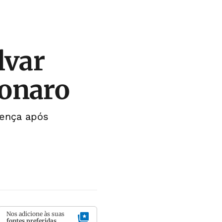
lvar
sonaro
cença após
Nos adicione às suas
fontes preferidas