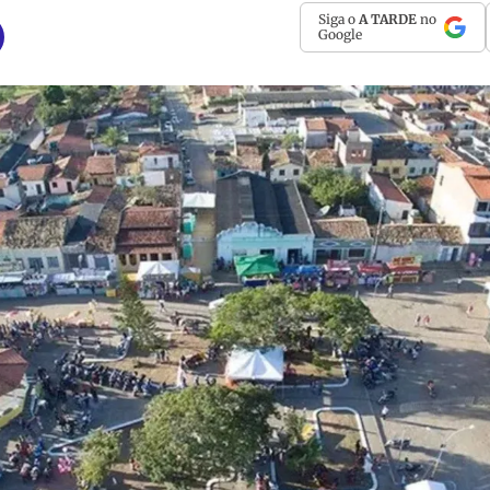
Siga o
A TARDE
no
Google