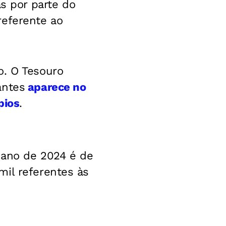
 por parte do
referente ao
o. O Tesouro
antes
aparece no
pios
.
o ano de 2024 é de
mil referentes às