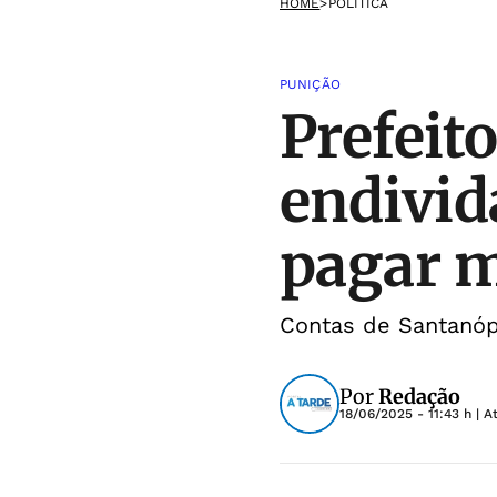
HOME
>
POLÍTICA
PUNIÇÃO
Prefeit
endivid
pagar m
Contas de Santanópo
Por
Redação
18/06/2025 - 11:43 h
| A