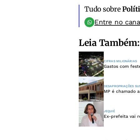
Tudo sobre
Polít
Entre no can
Leia Também:
CIFRAS MILIONÁRIAS
Gastos com fest
DESAPROPRIAÇÕES SUS
MP é chamado a 
JEQUIÉ
Ex-prefeita vai 