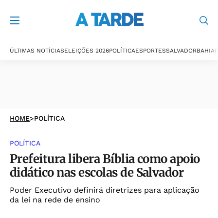
ÚLTIMAS NOTÍCIAS
ELEIÇÕES 2026
POLÍTICA
ESPORTES
SALVADOR
BAHIA
P
HOME
>
POLÍTICA
POLÍTICA
Prefeitura libera Bíblia como apoio
didático nas escolas de Salvador
Poder Executivo definirá diretrizes para aplicação
da lei na rede de ensino