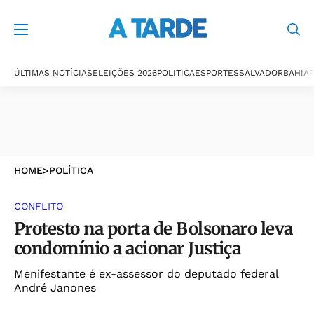
ÚLTIMAS NOTÍCIAS
ELEIÇÕES 2026
POLÍTICA
ESPORTES
SALVADOR
BAHIA
P
HOME
>
POLÍTICA
CONFLITO
Protesto na porta de Bolsonaro leva
condomínio a acionar Justiça
Menifestante é ex-assessor do deputado federal
André Janones