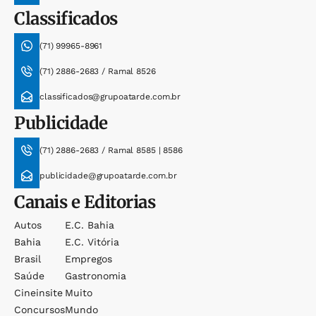
Classificados
(71) 99965-8961
(71) 2886-2683 / Ramal 8526
classificados@grupoatarde.com.br
Publicidade
(71) 2886-2683 / Ramal 8585 | 8586
publicidade@grupoatarde.com.br
Canais e Editorias
Autos
E.c. Bahia
Bahia
E.c. Vitória
Brasil
Empregos
Saúde
Gastronomia
Cineinsite
Muito
Concursos
Mundo