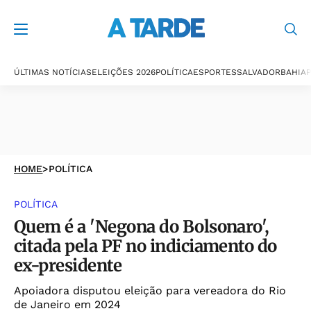
ÚLTIMAS NOTÍCIAS
ELEIÇÕES 2026
POLÍTICA
ESPORTES
SALVADOR
BAHIA
P
HOME
>
POLÍTICA
POLÍTICA
Quem é a 'Negona do Bolsonaro',
citada pela PF no indiciamento do
ex-presidente
Apoiadora disputou eleição para vereadora do Rio
de Janeiro em 2024