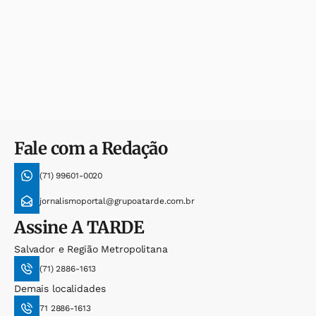
Fale com a Redação
(71) 99601-0020
jornalismoportal@grupoatarde.com.br
Assine
A TARDE
Salvador e Região Metropolitana
(71) 2886-1613
Demais localidades
71 2886-1613