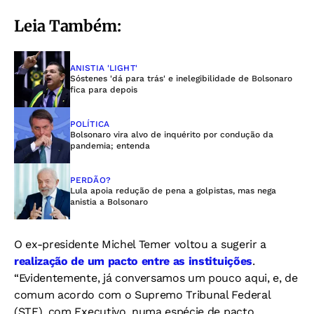
Leia Também:
ANISTIA 'LIGHT'
Sóstenes 'dá para trás' e inelegibilidade de Bolsonaro
fica para depois
POLÍTICA
Bolsonaro vira alvo de inquérito por condução da
pandemia; entenda
PERDÃO?
Lula apoia redução de pena a golpistas, mas nega
anistia a Bolsonaro
O ex-presidente Michel Temer voltou a sugerir a
realização de um pacto entre as instituições
.
“Evidentemente, já conversamos um pouco aqui, e, de
comum acordo com o Supremo Tribunal Federal
(STF), com Executivo, numa espécie de pacto