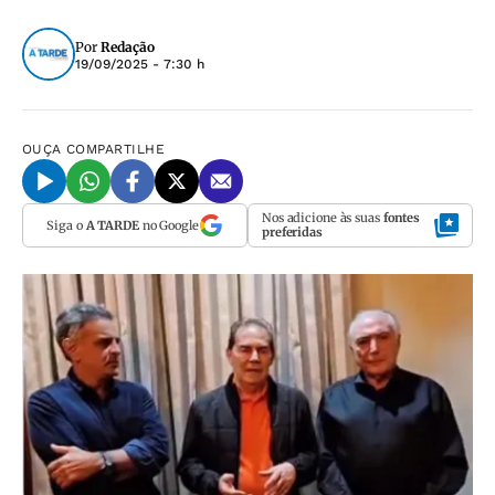
Por
Redação
19/09/2025 - 7:30 h
OUÇA
COMPARTILHE
Nos adicione às suas
fontes
Siga o
A TARDE
no Google
preferidas