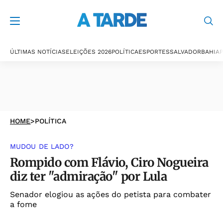
ÚLTIMAS NOTÍCIAS
ELEIÇÕES 2026
POLÍTICA
ESPORTES
SALVADOR
BAHIA
P
HOME
>
POLÍTICA
MUDOU DE LADO?
Rompido com Flávio, Ciro Nogueira
diz ter "admiração" por Lula
Senador elogiou as ações do petista para combater
a fome