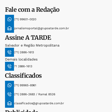
Fale com a Redação
(71) 99601-0020
jornalismoportal@grupoatarde.com.br
Assine
A TARDE
Salvador e Região Metropolitana
(71) 2886-1613
Demais localidades
71 2886-1613
Classificados
(71) 99965-8961
(71) 2886-2683 / Ramal 8526
classificados@grupoatarde.com.br