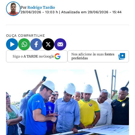
Por
Rodrigo Tardio
29/06/2026 - 13:03 h
| Atualizada em
29/06/2026 - 15:44
OUÇA
COMPARTILHE
Nos adicione às suas
fontes
Siga o
A TARDE
no Google
preferidas