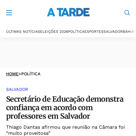
ÚLTIMAS NOTÍCIAS
ELEIÇÕES 2026
POLÍTICA
ESPORTES
SALVADOR
BAHIA
P
HOME
>
POLÍTICA
SALVADOR
Secretário de Educação demonstra
confiança em acordo com
professores em Salvador
Thiago Dantas afirmou que reunião na Câmara foi
“muito proveitosa”