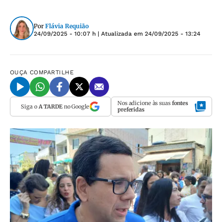
Por
Flávia Requião
24/09/2025 - 10:07 h
| Atualizada em
24/09/2025 - 13:24
OUÇA
COMPARTILHE
Nos adicione às suas
fontes
Siga o
A TARDE
no Google
preferidas