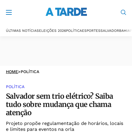
ÚLTIMAS NOTÍCIAS
ELEIÇÕES 2026
POLÍTICA
ESPORTES
SALVADOR
BAHIA
P
HOME
>
POLÍTICA
POLÍTICA
Salvador sem trio elétrico? Saiba
tudo sobre mudança que chama
atenção
Projeto propõe regulamentação de horários, locais
e limites para eventos na orla