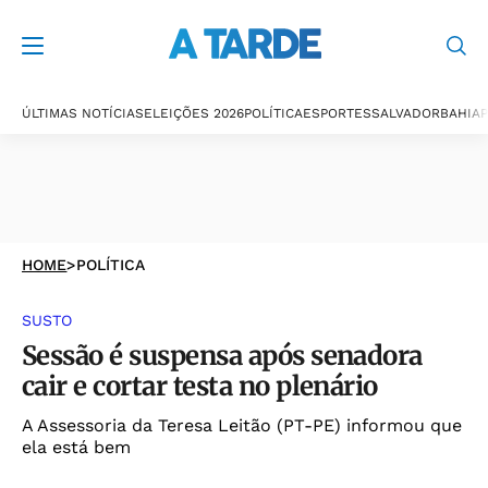
ÚLTIMAS NOTÍCIAS
ELEIÇÕES 2026
POLÍTICA
ESPORTES
SALVADOR
BAHIA
P
HOME
>
POLÍTICA
SUSTO
Sessão é suspensa após senadora
cair e cortar testa no plenário
A Assessoria da Teresa Leitão (PT-PE) informou que
ela está bem