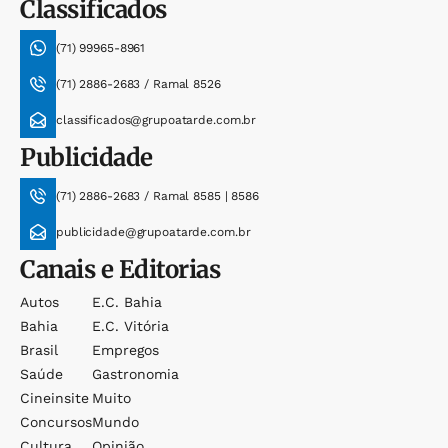
Classificados
(71) 99965-8961
(71) 2886-2683 / Ramal 8526
classificados@grupoatarde.com.br
Publicidade
(71) 2886-2683 / Ramal 8585 | 8586
publicidade@grupoatarde.com.br
Canais e Editorias
Autos
E.c. Bahia
Bahia
E.c. Vitória
Brasil
Empregos
Saúde
Gastronomia
Cineinsite
Muito
Concursos
Mundo
Cultura
Opinião