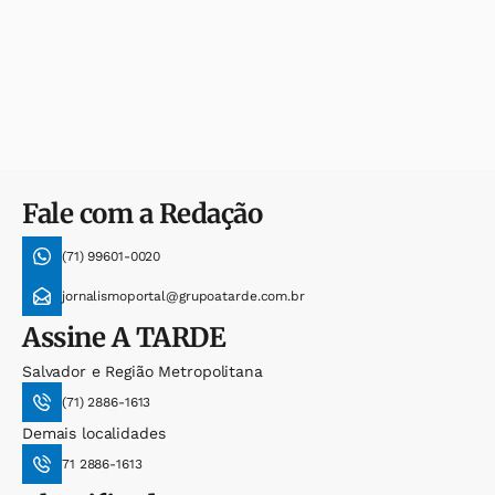
Fale com a Redação
(71) 99601-0020
jornalismoportal@grupoatarde.com.br
Assine
A TARDE
Salvador e Região Metropolitana
(71) 2886-1613
Demais localidades
71 2886-1613