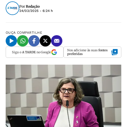
Por
Redação
24/03/2025 - 6:24 h
OUÇA
COMPARTILHE
Nos adicione às suas
fontes
Siga o
A TARDE
no Google
preferidas