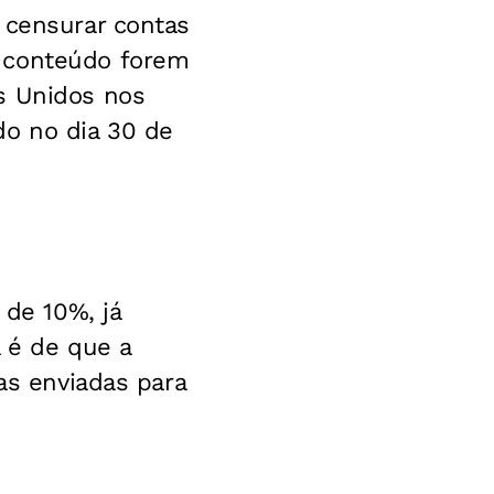
 censurar contas
u conteúdo forem
s Unidos nos
do no dia 30 de
 de 10%, já
a é de que a
as enviadas para