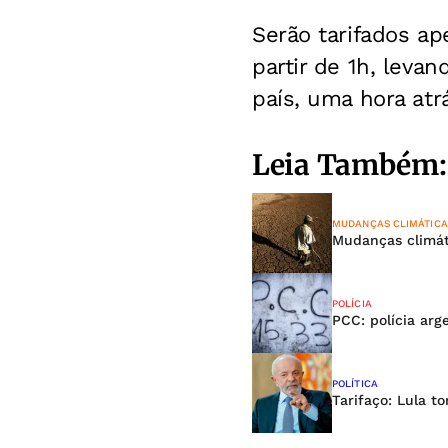
Serão tarifados a
partir de 1h, leva
país, uma hora atrá
Leia Também:
MUDANÇAS CLIMÁTICA
Mudanças climát
POLÍCIA
PCC: polícia arg
POLÍTICA
Tarifaço: Lula t