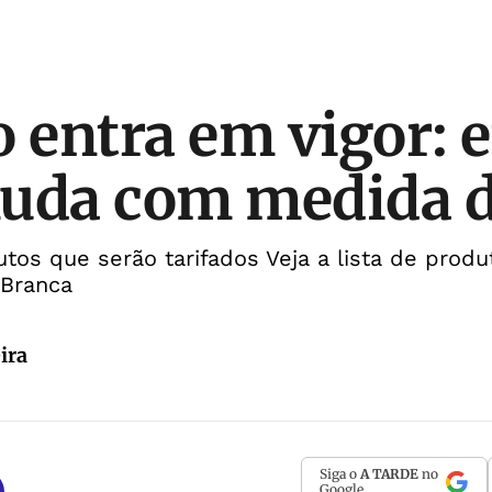
o entra em vigor: 
muda com medida 
dutos que serão tarifados Veja a lista de prod
 Branca
ira
Siga o
A TARDE
no
Google