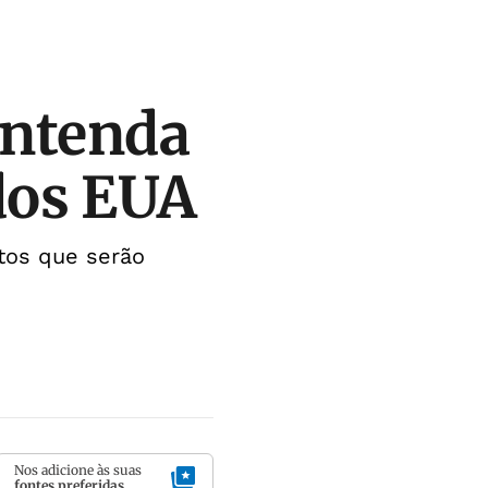
entenda
dos EUA
utos que serão
Nos adicione às suas
fontes preferidas