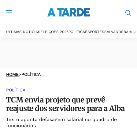
ÚLTIMAS NOTÍCIAS
ELEIÇÕES 2026
POLÍTICA
ESPORTES
SALVADOR
BAHIA
P
HOME
>
POLÍTICA
POLÍTICA
TCM envia projeto que prevê
reajuste dos servidores para a Alba
Texto aponta defasagem salarial no quadro de
funcionários