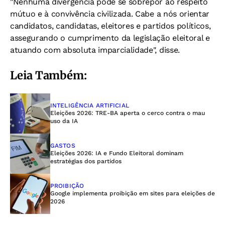
"Nenhuma divergência pode se sobrepor ao respeito
mútuo e à convivência civilizada. Cabe a nós orientar
candidatos, candidatas, eleitores e partidos políticos,
assegurando o cumprimento da legislação eleitoral e
atuando com absoluta imparcialidade", disse.
Leia Também:
INTELIGÊNCIA ARTIFICIAL
Eleições 2026: TRE-BA aperta o cerco contra o mau
uso da IA
GASTOS
Eleições 2026: IA e Fundo Eleitoral dominam
estratégias dos partidos
PROIBIÇÃO
Google implementa proibição em sites para eleições de
2026