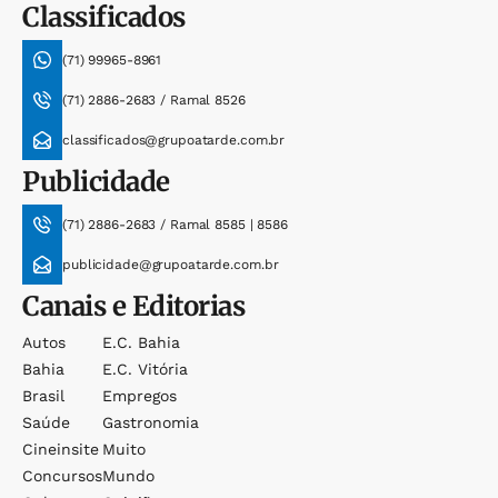
Classificados
(71) 99965-8961
(71) 2886-2683 / Ramal 8526
classificados@grupoatarde.com.br
Publicidade
(71) 2886-2683 / Ramal 8585 | 8586
publicidade@grupoatarde.com.br
Canais e Editorias
Autos
E.c. Bahia
Bahia
E.c. Vitória
Brasil
Empregos
Saúde
Gastronomia
Cineinsite
Muito
Concursos
Mundo