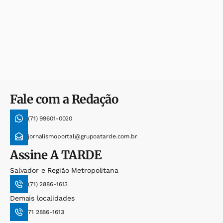
Fale com a Redação
(71) 99601-0020
jornalismoportal@grupoatarde.com.br
Assine
A TARDE
Salvador e Região Metropolitana
(71) 2886-1613
Demais localidades
71 2886-1613