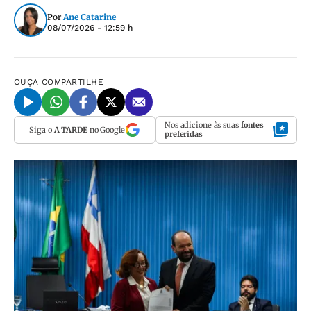
Por
Ane Catarine
08/07/2026 - 12:59 h
OUÇA
COMPARTILHE
Nos adicione às suas
fontes
Siga o
A TARDE
no Google
preferidas