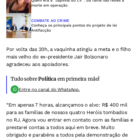
Quem era a “Japinha do CV”: da fama nas redes à
morte em operação
COMBATE AO CRIME
Conheça os principais pontos do projeto de lei
Antifacção
Por volta das 20h, a vaquinha atingiu a meta e o filho
mais velho do ex-presidente Jair Bolsonaro
agradeceu aos apoiadores.
Tudo sobre
Política
em primeira mão!
Entre no canal do WhatsApp.
“Em apenas 7 horas, alcançamos o alvo: R$ 400 mil
para as famílias de nossos quatro Heróis tombados
no RJ. Agora vou entrar em contato com as famílias e
prestarei contas a todos aqui em breve. Muito
obrigado e parabéns a todos pela demonstração de