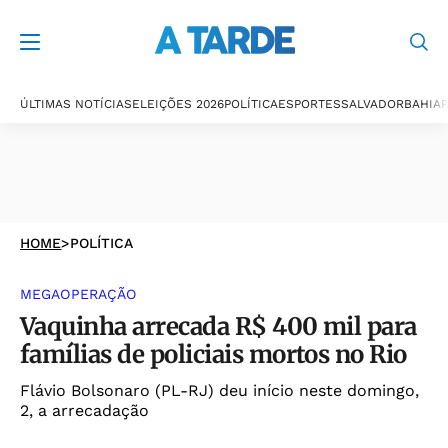
ÚLTIMAS NOTÍCIAS
ELEIÇÕES 2026
POLÍTICA
ESPORTES
SALVADOR
BAHIA
P
HOME
>
POLÍTICA
MEGAOPERAÇÃO
Vaquinha arrecada R$ 400 mil para
famílias de policiais mortos no Rio
Flávio Bolsonaro (PL-RJ) deu início neste domingo,
2, a arrecadação