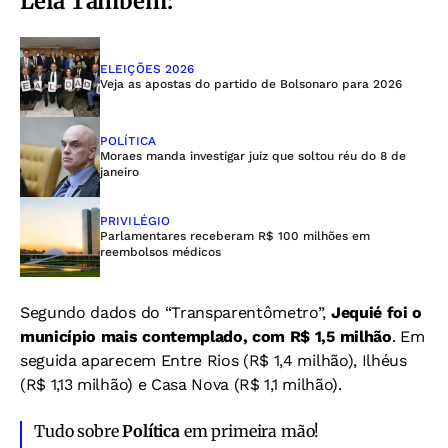
Leia Também:
ELEIÇÕES 2026
Veja as apostas do partido de Bolsonaro para 2026
POLÍTICA
Moraes manda investigar juiz que soltou réu do 8 de
janeiro
PRIVILÉGIO
Parlamentares receberam R$ 100 milhões em
reembolsos médicos
Segundo dados do “Transparentômetro”,
Jequié foi o
município mais contemplado, com R$ 1,5 milhão
. Em
seguida aparecem Entre Rios (R$ 1,4 milhão), Ilhéus
(R$ 1,13 milhão) e Casa Nova (R$ 1,1 milhão).
Tudo sobre
Política
em primeira mão!