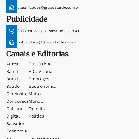
classificados@grupoatarde.com.br
Publicidade
(71) 2886-2683 / Ramal 8585 | 8586
publicidade@grupoatarde.com.br
Canais e Editorias
Autos
E.c. Bahia
Bahia
E.c. Vitória
Brasil
Empregos
Saúde
Gastronomia
Cineinsite
Muito
Concursos
Mundo
Cultura
Opinião
Digital
Política
Salvador
Economia