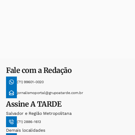
Fale com a Redação
(71) 99601-0020
jornalismoportal@grupoatarde.com.br
Assine
A TARDE
Salvador e Região Metropolitana
(71) 2886-1613
Demais localidades