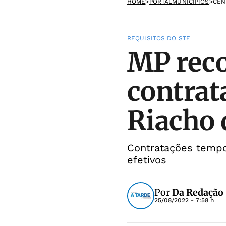
HOME
>
PORTALMUNICIPIOS
>
CEN
REQUISITOS DO STF
MP rec
contrat
Riacho 
Contratações tempo
efetivos
Por
Da Redação
25/08/2022 - 7:58 h