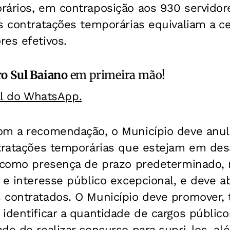
ários, em contraposição aos 930 servidore
s contratações temporárias equivaliam a c
es efetivos.
o Sul Baiano
em primeira mão!
al do WhatsApp.
om a recomendação, o Município deve anul
ntratações temporárias que estejam em de
, como presença de prazo predeterminado,
 e interesse público excepcional, e deve a
 contratados. O Município deve promover
identificar a quantidade de cargos público
de de realizar concurso para supri-los, al