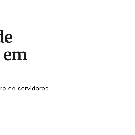
de
s em
ro de servidores