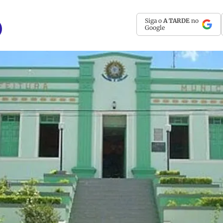
Siga o
A TARDE
no
Google