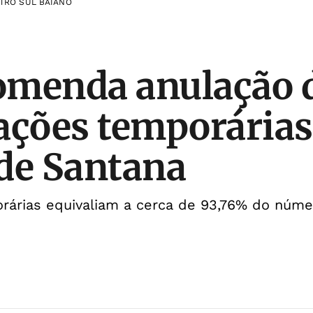
TRO SUL BAIANO
omenda anulação 
ações temporária
de Santana
rárias equivaliam a cerca de 93,76% do núme