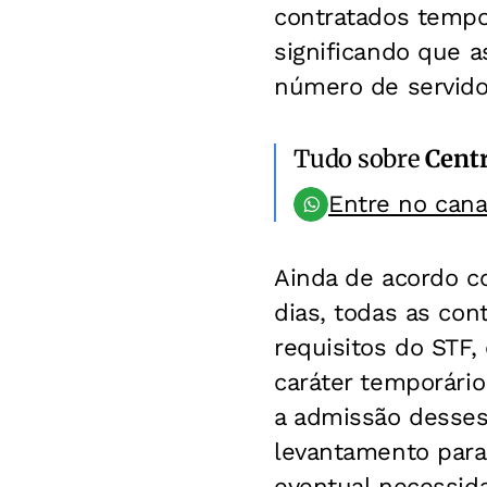
contratados tempor
significando que a
número de servidor
Tudo sobre
Centr
Entre no can
Ainda de acordo c
dias, todas as co
requisitos do STF
caráter temporário
a admissão desses
levantamento para 
eventual necessida