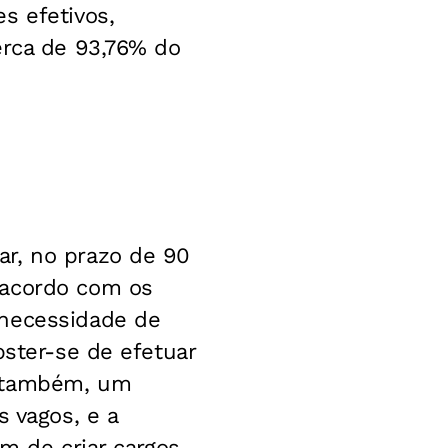
s efetivos,
erca de 93,76% do
ar, no prazo de 90
sacordo com os
 necessidade de
bster-se de efetuar
, também, um
s vagos, e a
ém de criar cargos