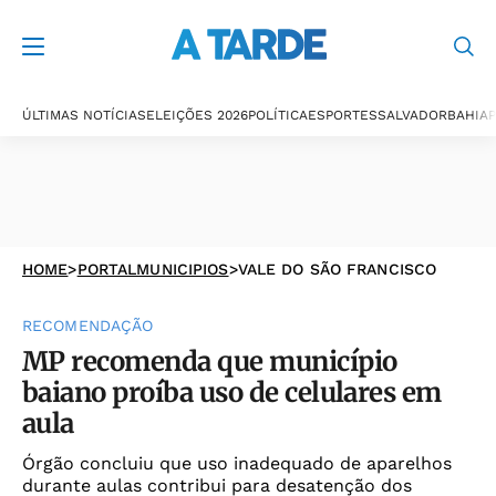
ÚLTIMAS NOTÍCIAS
ELEIÇÕES 2026
POLÍTICA
ESPORTES
SALVADOR
BAHIA
P
HOME
>
PORTALMUNICIPIOS
>
VALE DO SÃO FRANCISCO
RECOMENDAÇÃO
MP recomenda que município
baiano proíba uso de celulares em
aula
Órgão concluiu que uso inadequado de aparelhos
durante aulas contribui para desatenção dos