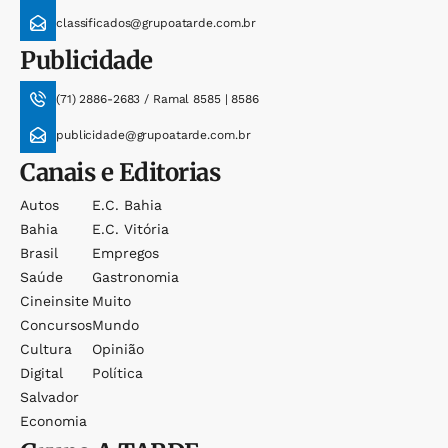
classificados@grupoatarde.com.br
Publicidade
(71) 2886-2683 / Ramal 8585 | 8586
publicidade@grupoatarde.com.br
Canais e Editorias
Autos
E.c. Bahia
Bahia
E.c. Vitória
Brasil
Empregos
Saúde
Gastronomia
Cineinsite
Muito
Concursos
Mundo
Cultura
Opinião
Digital
Política
Salvador
Economia