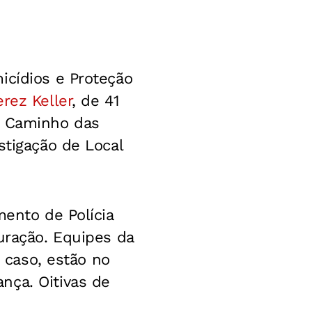
icídios e Proteção
rez Keller
, de 41
o Caminho das
stigação de Local
mento de Polícia
uração. Equipes da
o caso, estão no
nça. Oitivas de