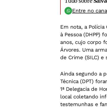
Tudo sobre
Salv
Entre no can
Em nota, a Polícia
à Pessoa (DHPP) f
anos, cujo corpo 
Árvores. Uma arma 
de Crime (SILC) e 
Ainda segundo a po
Técnica (DPT) fora
1ª Delegacia de Hom
local coletando i
testemunhas e fami