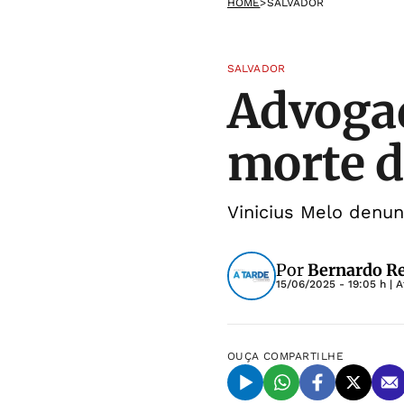
HOME
>
SALVADOR
SALVADOR
Advogad
morte d
Vinicius Melo denu
Por
Bernardo R
15/06/2025 - 19:05 h
| A
OUÇA
COMPARTILHE