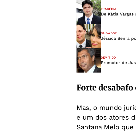
TRAGÉDIA
De Kátia Vargas 
SALVADOR
Jéssica Senra po
DEMITIDO
Promotor de Jus
Forte desabafo
Mas, o mundo jurí
e um dos atores do
Santana Melo que p