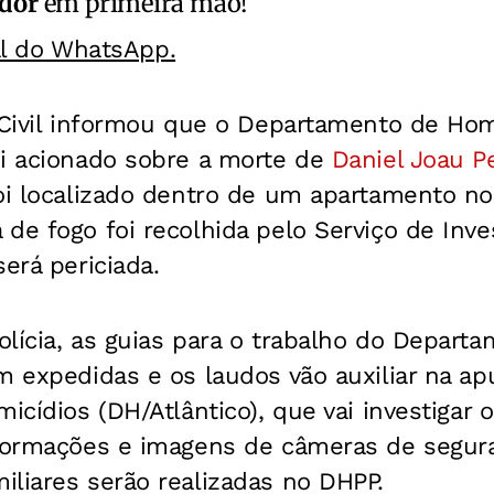
ador
em primeira mão!
al do WhatsApp.
 Civil informou que o Departamento de Hom
oi acionado sobre a morte de
Daniel Joau Pe
foi localizado dentro de um apartamento n
de fogo foi recolhida pelo Serviço de Inve
será periciada.
lícia, as guias para o trabalho do Departa
m expedidas e os laudos vão auxiliar na ap
icídios (DH/Atlântico), que vai investigar 
nformações e imagens de câmeras de segura
liares serão realizadas no DHPP.