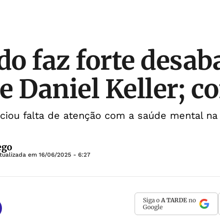
o faz forte desab
e Daniel Keller; co
nciou falta de atenção com a saúde mental na
ego
tualizada em
16/06/2025 - 6:27
Siga o
A TARDE
no
Google