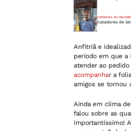
CARNAVAL DA INVISIBI
Catadores de lat
Anfitriã e idealiz
período em que a i
atender ao pedid
acompanha
r a fol
amigos se tornou 
Ainda em clima de n
falou sobre as qua
importantíssimo! A