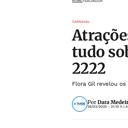
HOME
>
SALVADOR
CARNAVAL
Atraçõe
tudo so
2222
Flora Gil revelou o
Por
Dara Medeir
26/02/2025 - 21:10 h
| A