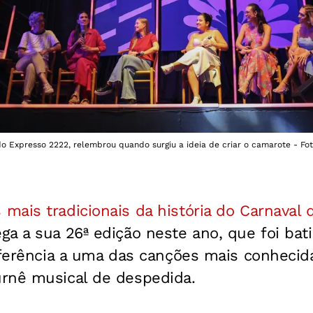
a do Expresso 2222, relembrou quando surgiu a ideia de criar o camarote - F
ais tradicionais da história do Carnaval d
a a sua 26ª edição neste ano, que foi bat
eferência a uma das canções mais conhecida
rnê musical de despedida.