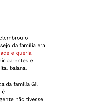
 relembrou o
ejo da família era
dade e queria
nir parentes e
tal baiana.
a da família Gil
 é
 gente não tivesse