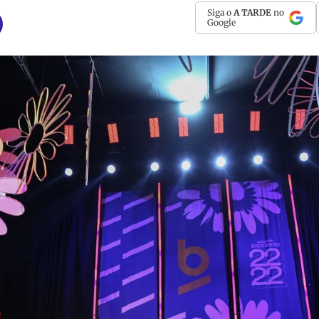
Siga o
A TARDE
no
Google