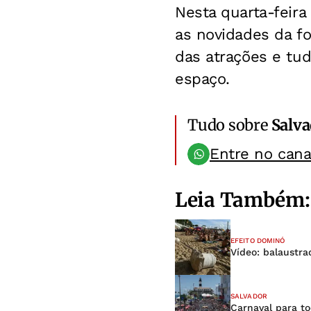
Nesta quarta-feira
as novidades da fo
das atrações e tud
espaço.
Tudo sobre
Salv
Entre no can
Leia Também:
EFEITO DOMINÓ
Vídeo: balaustr
SALVADOR
Carnaval para to