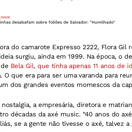
LIDADE
inhas desabafam sobre foliões de Salvador: "Humilhado"
adora do camarote Expresso 2222, Flora Gil
deia surgiu, ainda em 1999. Na época, o des
o de
Bela Gil, que tinha apenas 11 anos de i
ia. O que era para ser uma varanda para reu
um dos grandes eventos momescos da capi
ostalgia, a empresária, diretora e matriarc
tro décadas da axé music. “40 anos do axé
liás, se a gente não tivesse o axé, talvez a