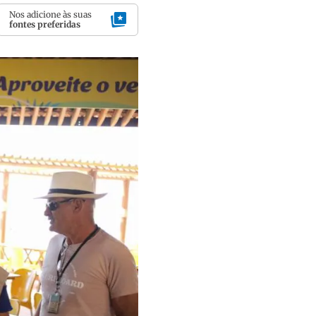
Nos adicione às suas
fontes preferidas