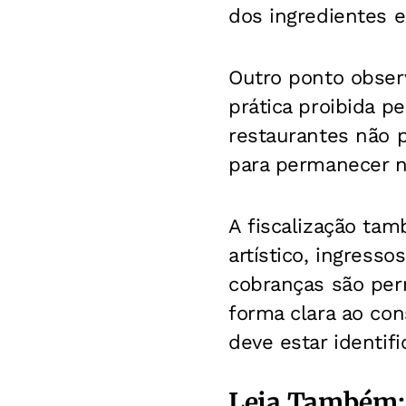
dos ingredientes e
Outro ponto obser
prática proibida p
restaurantes não 
para permanecer no
A fiscalização ta
artístico, ingress
cobranças são per
forma clara ao con
deve estar identif
Leia Também: