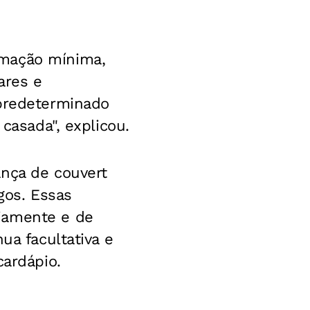
umação mínima,
ares e
 predeterminado
casada", explicou.
ança de couvert
gos. Essas
iamente e de
ua facultativa e
cardápio.