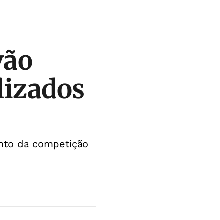
vão
lizados
ento da competição