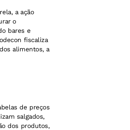
ela, a ação
urar o
do bares e
odecon fiscaliza
dos alimentos, a
abelas de preços
lizam salgados,
ão dos produtos,