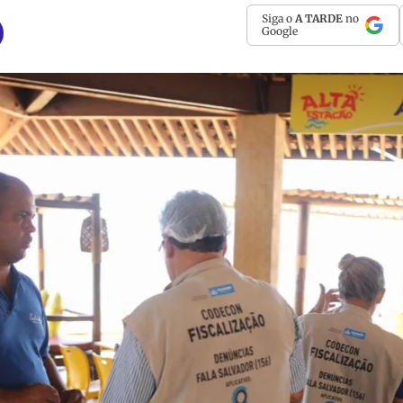
Siga o
A TARDE
no
Google