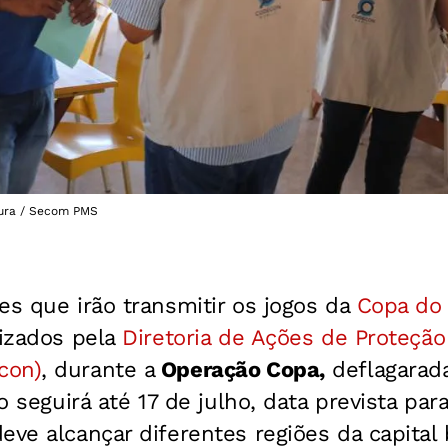
ura / Secom PMS
es que irão transmitir os jogos da
Copa d
lizados pela
Diretoria de Ações de Proteção
con)
, durante a
Operação Copa,
deflagarada
ão seguirá até 17 de julho, data prevista p
eve alcançar diferentes regiões da capital 