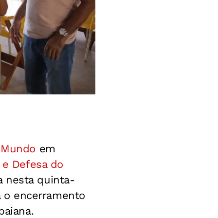
o Mundo
em
 e Defesa do
 nesta quinta-
ara o encerramento
baiana.