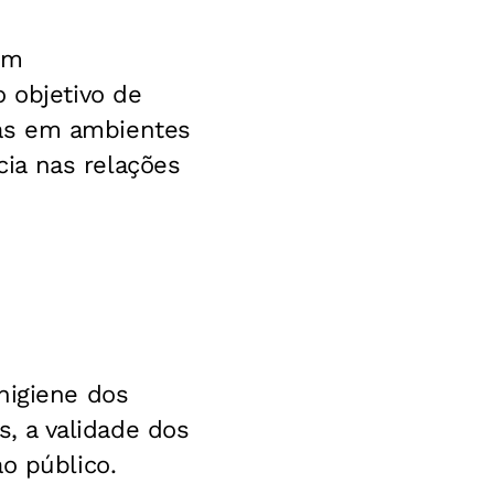
em
 objetivo de
das em ambientes
ia nas relações
higiene dos
, a validade dos
o público.