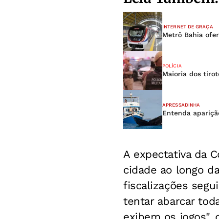
INTERNET DE GRAÇA
Metrô Bahia ofer
POLÍCIA
Maioria dos tiro
APRESSADINHA
Entenda apariçã
A expectativa da C
cidade ao longo d
fiscalizações segu
tentar abarcar tod
exibem os jogos", 