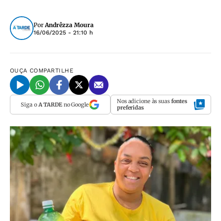
Por
Andrêzza Moura
16/06/2025 - 21:10 h
OUÇA
COMPARTILHE
Nos adicione às suas
fontes
Siga o
A TARDE
no Google
preferidas