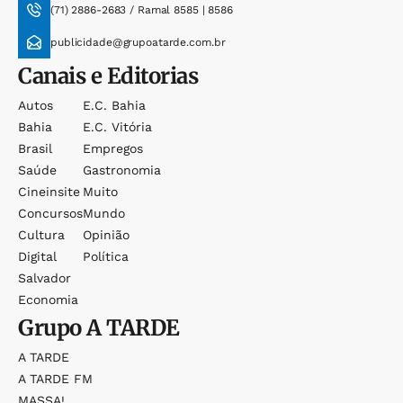
(71) 2886-2683 / Ramal 8585 | 8586
publicidade@grupoatarde.com.br
Canais e Editorias
Autos
E.c. Bahia
Bahia
E.c. Vitória
Brasil
Empregos
Saúde
Gastronomia
Cineinsite
Muito
Concursos
Mundo
Cultura
Opinião
Digital
Política
Salvador
Economia
Grupo
A TARDE
A TARDE
A TARDE FM
MASSA!