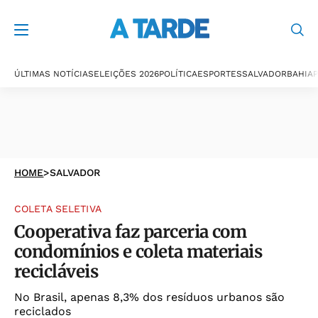
ÚLTIMAS NOTÍCIAS
ELEIÇÕES 2026
POLÍTICA
ESPORTES
SALVADOR
BAHIA
P
HOME
>
SALVADOR
COLETA SELETIVA
Cooperativa faz parceria com
condomínios e coleta materiais
recicláveis
No Brasil, apenas 8,3% dos resíduos urbanos são
reciclados