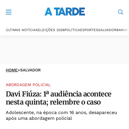
ÚLTIMAS NOTÍCIAS
ELEIÇÕES 2026
POLÍTICA
ESPORTES
SALVADOR
BAHIA
P
HOME
>
SALVADOR
ABORDAGEM POLICIAL
Davi Fiúza: 1ª audiência acontece
nesta quinta; relembre o caso
Adolescente, na época com 16 anos, desapareceu
após uma abordagem policial