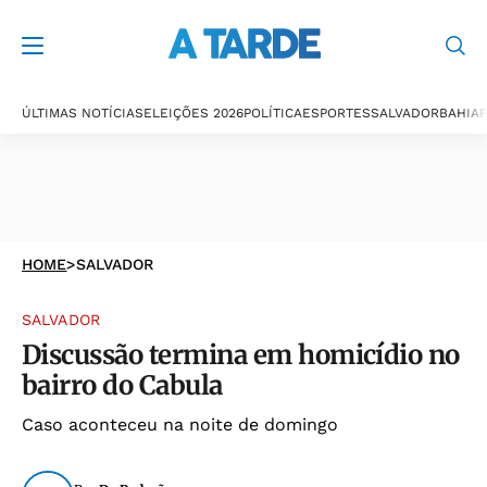
ÚLTIMAS NOTÍCIAS
ELEIÇÕES 2026
POLÍTICA
ESPORTES
SALVADOR
BAHIA
P
HOME
>
SALVADOR
SALVADOR
Discussão termina em homicídio no
bairro do Cabula
Caso aconteceu na noite de domingo