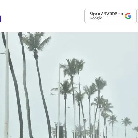
Siga o
A TARDE
no
Google