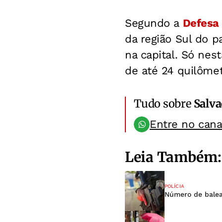
Segundo a
Defesa 
da região Sul do 
na capital. Só nes
de até 24 quilômet
Tudo sobre
Salv
Entre no can
Leia Também:
POLÍCIA
Número de balea