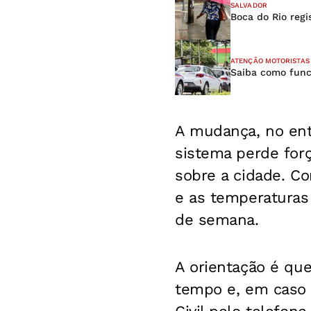
SALVADOR
Boca do Rio reg
ATENÇÃO MOTORISTAS
Saiba como funci
A mudança, no enta
sistema perde for
sobre a cidade. Co
e as temperaturas 
de semana.
A orientação é qu
tempo e, em caso 