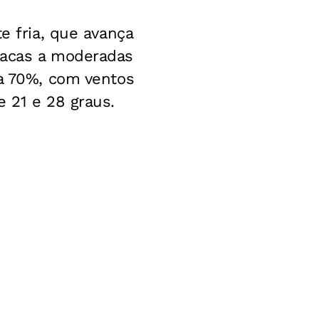
te fria, que avança
racas a moderadas
 a 70%, com ventos
 21 e 28 graus.