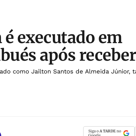
é executado em
ués após receber
cado como Jailton Santos de Almeida Júnior,
Siga o
A TARDE
no
Google