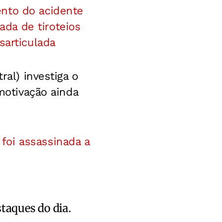
ento do acidente
da de tiroteios
sarticulada
ral) investiga o
 motivação ainda
oi assassinada a
staques do dia.