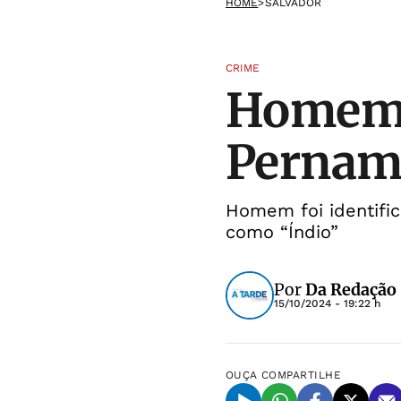
HOME
>
SALVADOR
CRIME
Homem 
Pernamb
Homem foi identifi
como “Índio”
Por
Da Redação
15/10/2024 - 19:22 h
OUÇA
COMPARTILHE