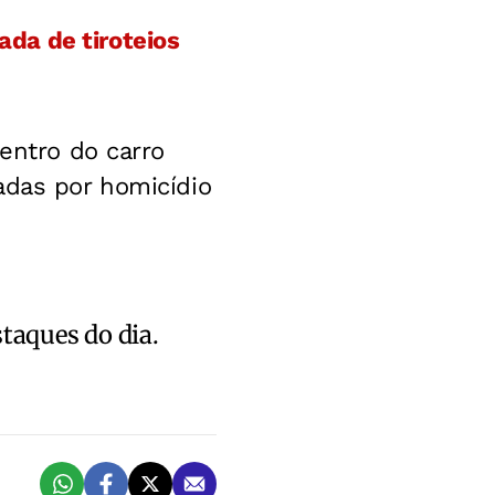
da de tiroteios
entro do carro
adas por homicídio
staques do dia.