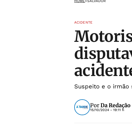
HOME
>
SALVADOR
ACIDENTE
Motoris
disputa
acident
Suspeito e o irmão 
Por
Da Redação
15/10/2024 - 19:11 h