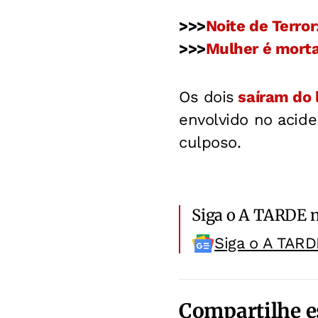
>>>
Noite de Terro
>>>
Mulher é morta
Os dois
saíram do 
envolvido no acide
culposo.
Siga o A TARDE 
Siga o A TARD
Compartilhe e