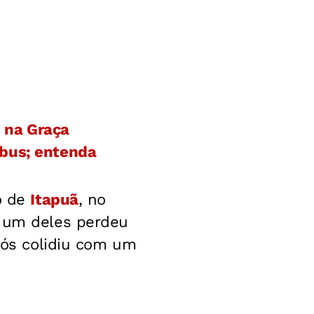
 na Graça
ibus; entenda
ro de
Itapuã
, no
o um deles perdeu
após colidiu com um