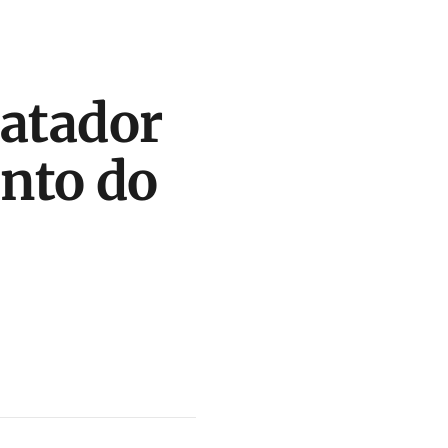
catador
nto do