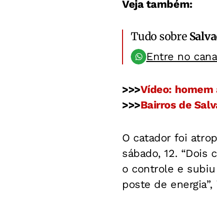
Veja também:
Tudo sobre
Salv
Entre no can
>>>
Vídeo: homem a
>>>
Bairros de Sal
O catador foi atro
sábado, 12. “Dois
o controle e subiu
poste de energia”, 