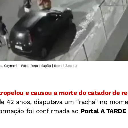
al Caymmi - Foto: Reprodução | Redes Sociais
tropelou e causou a morte do catador de re
de 42 anos, disputava um “racha” no mome
formação foi confirmada ao
Portal A TARDE