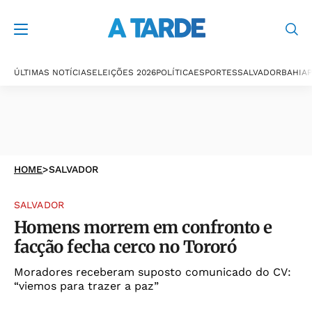
ÚLTIMAS NOTÍCIAS
ELEIÇÕES 2026
POLÍTICA
ESPORTES
SALVADOR
BAHIA
P
HOME
>
SALVADOR
SALVADOR
Homens morrem em confronto e
facção fecha cerco no Tororó
Moradores receberam suposto comunicado do CV:
“viemos para trazer a paz”