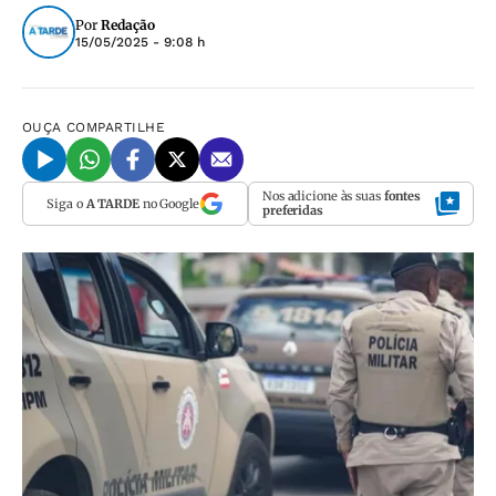
Por
Redação
15/05/2025 - 9:08 h
OUÇA
COMPARTILHE
Nos adicione às suas
fontes
Siga o
A TARDE
no Google
preferidas