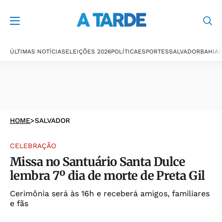
ÚLTIMAS NOTÍCIAS
ELEIÇÕES 2026
POLÍTICA
ESPORTES
SALVADOR
BAHIA
P
HOME
>
SALVADOR
CELEBRAÇÃO
Missa no Santuário Santa Dulce
lembra 7º dia de morte de Preta Gil
Cerimônia será às 16h e receberá amigos, familiares
e fãs