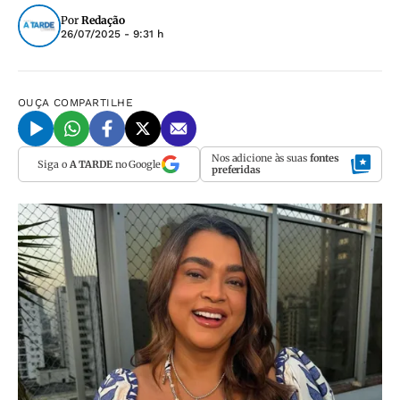
Por
Redação
26/07/2025 - 9:31 h
OUÇA
COMPARTILHE
Nos adicione às suas
fontes
Siga o
A TARDE
no Google
preferidas