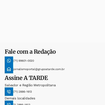
Fale com a Redação
(71) 99601-0020
jornalismoportal@grupoatarde.com.br
Assine
A TARDE
Salvador e Região Metropolitana
(71) 2886-1613
Demais localidades
71 2886-1613