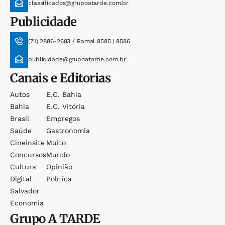
classificados@grupoatarde.com.br
Publicidade
(71) 2886-2683 / Ramal 8585 | 8586
publicidade@grupoatarde.com.br
Canais e Editorias
Autos
E.c. Bahia
Bahia
E.c. Vitória
Brasil
Empregos
Saúde
Gastronomia
Cineinsite
Muito
Concursos
Mundo
Cultura
Opinião
Digital
Política
Salvador
Economia
Grupo
A TARDE