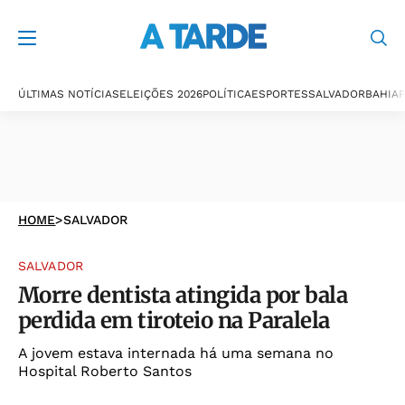
ÚLTIMAS NOTÍCIAS
ELEIÇÕES 2026
POLÍTICA
ESPORTES
SALVADOR
BAHIA
P
HOME
>
SALVADOR
SALVADOR
Morre dentista atingida por bala
perdida em tiroteio na Paralela
A jovem estava internada há uma semana no
Hospital Roberto Santos