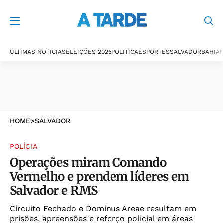
ÚLTIMAS NOTÍCIAS
ELEIÇÕES 2026
POLÍTICA
ESPORTES
SALVADOR
BAHIA
P
HOME
>
SALVADOR
POLÍCIA
Operações miram Comando
Vermelho e prendem líderes em
Salvador e RMS
Circuito Fechado e Dominus Areae resultam em
prisões, apreensões e reforço policial em áreas