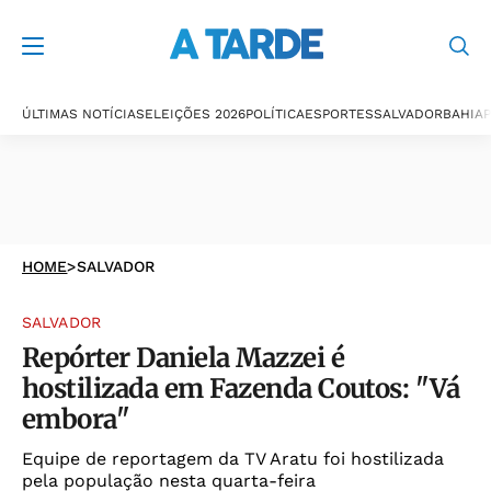
ÚLTIMAS NOTÍCIAS
ELEIÇÕES 2026
POLÍTICA
ESPORTES
SALVADOR
BAHIA
P
HOME
>
SALVADOR
SALVADOR
Repórter Daniela Mazzei é
hostilizada em Fazenda Coutos: "Vá
embora"
Equipe de reportagem da TV Aratu foi hostilizada
pela população nesta quarta-feira