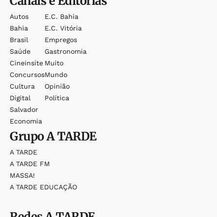
Canais e Editorias
Autos
E.c. Bahia
Bahia
E.c. Vitória
Brasil
Empregos
Saúde
Gastronomia
Cineinsite
Muito
Concursos
Mundo
Cultura
Opinião
Digital
Política
Salvador
Economia
Grupo
A TARDE
A TARDE
A TARDE FM
MASSA!
A TARDE EDUCAÇÃO
Redes
A TARDE