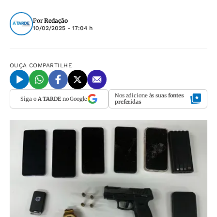
Por
Redação
10/02/2025 - 17:04 h
OUÇA
COMPARTILHE
Nos adicione às suas
fontes
Siga o
A TARDE
no Google
preferidas