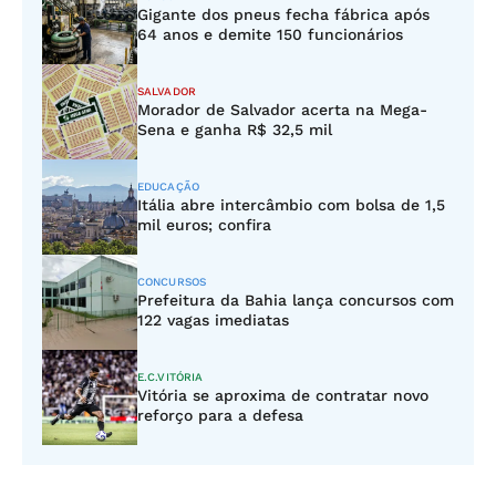
Gigante dos pneus fecha fábrica após
64 anos e demite 150 funcionários
SALVADOR
Morador de Salvador acerta na Mega-
Sena e ganha R$ 32,5 mil
EDUCAÇÃO
Itália abre intercâmbio com bolsa de 1,5
mil euros; confira
CONCURSOS
Prefeitura da Bahia lança concursos com
122 vagas imediatas
E.C.VITÓRIA
Vitória se aproxima de contratar novo
reforço para a defesa