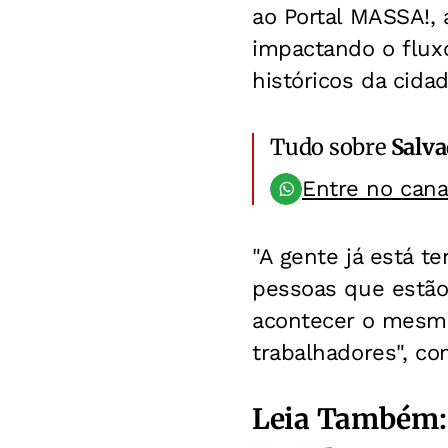
ao Portal MASSA!, 
impactando o flux
históricos da cida
Tudo sobre
Salv
Entre no can
"A gente já está t
pessoas que estão 
acontecer o mesmo
trabalhadores", c
Leia Também: