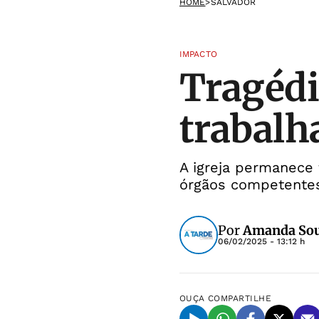
HOME
>
SALVADOR
IMPACTO
Tragédi
trabalh
A igreja permanece
órgãos competente
Por
Amanda Souz
06/02/2025 - 13:12 h
OUÇA
COMPARTILHE