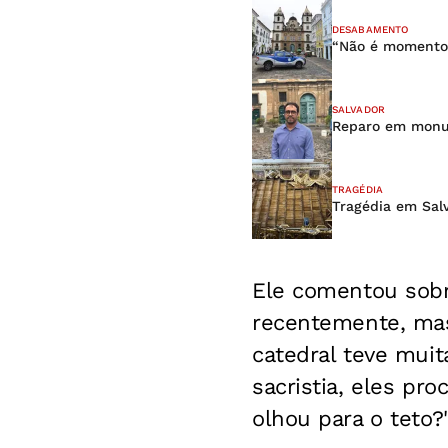
DESABAMENTO
“Não é momento d
SALVADOR
Reparo em monum
TRAGÉDIA
Tragédia em Sal
Ele comentou sobr
recentemente, ma
catedral teve muit
sacristia, eles pr
olhou para o teto?