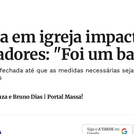
a em igreja impac
adores: "Foi um b
 fechada até que as medidas necessárias se
s
a e Bruno Dias | Portal Massa!
Siga o
A TARDE
no
Google