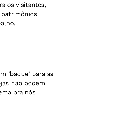
a os visitantes,
 patrimônios
alho.
um 'baque' para as
rejas não podem
ema pra nós