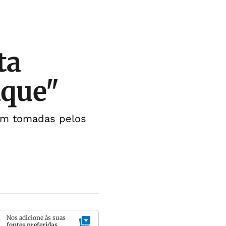
ta
aque"
jam tomadas pelos
Nos adicione às suas
fontes preferidas