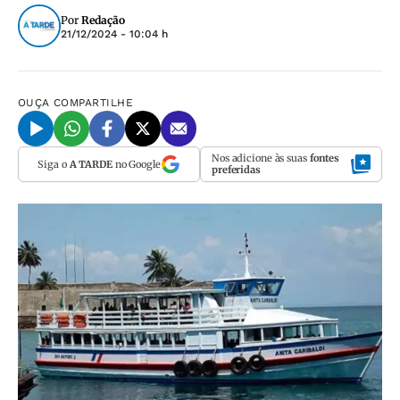
Por
Redação
21/12/2024 - 10:04 h
OUÇA
COMPARTILHE
Nos adicione às suas
fontes
Siga o
A TARDE
no Google
preferidas