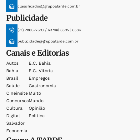
classificados@grupoatarde.com.br
Publicidade
(71) 2886-2683 / Ramal 8585 | 8586
publicidade@grupoatarde.com.br
Canais e Editorias
Autos
E.c. Bahia
Bahia
E.c. Vitória
Brasil
Empregos
Saúde
Gastronomia
Cineinsite
Muito
Concursos
Mundo
Cultura
Opinião
Digital
Política
Salvador
Economia