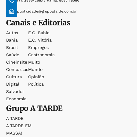
(71) 2886-2683 / Ramal 8585 | 8586
publicidade@grupoatarde.com.br
Canais e Editorias
Autos
E.c. Bahia
Bahia
E.c. Vitória
Brasil
Empregos
Saúde
Gastronomia
Cineinsite
Muito
Concursos
Mundo
Cultura
Opinião
Digital
Política
Salvador
Economia
Grupo
A TARDE
A TARDE
A TARDE FM
MASSA!