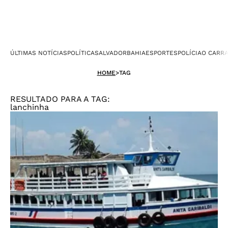
ÚLTIMAS NOTÍCIAS
POLÍTICA
SALVADOR
BAHIA
ESPORTES
POLÍCIA
O CARR
HOME
>
TAG
RESULTADO PARA A TAG:
lanchinha