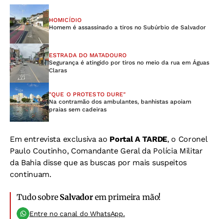
HOMICÍDIO
Homem é assassinado a tiros no Subúrbio de Salvador
ESTRADA DO MATADOURO
Segurança é atingido por tiros no meio da rua em Águas
Claras
"QUE O PROTESTO DURE"
Na contramão dos ambulantes, banhistas apoiam
praias sem cadeiras
Em entrevista exclusiva ao
Portal A TARDE
, o Coronel
Paulo Coutinho, Comandante Geral da Polícia Militar
da Bahia disse que as buscas por mais suspeitos
continuam.
Tudo sobre
Salvador
em primeira mão!
Entre no canal do WhatsApp.