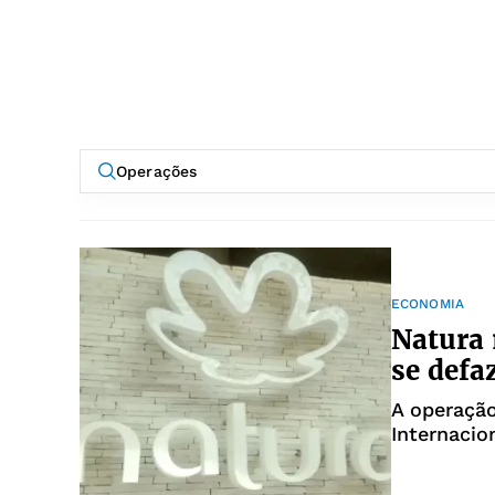
ECONOMIA
Natura 
se defa
A operação
Internacio