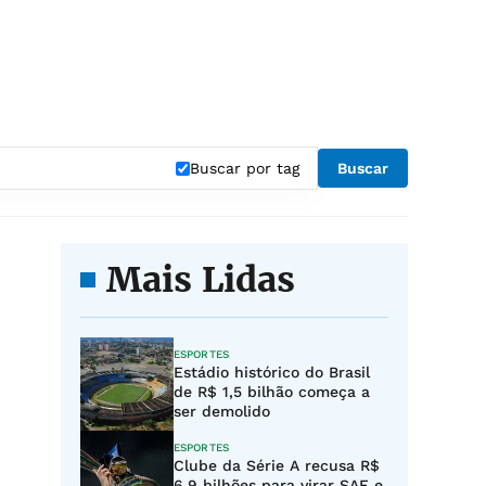
Buscar por tag
Buscar
Mais Lidas
ESPORTES
Estádio histórico do Brasil
de R$ 1,5 bilhão começa a
ser demolido
ESPORTES
Clube da Série A recusa R$
6,9 bilhões para virar SAF e