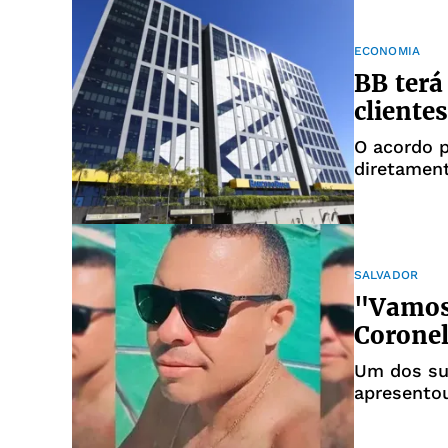
ECONOMIA
BB terá
cliente
O acordo p
diretament
depósito
SALVADOR
"Vamos 
Coronel
Um dos su
apresentou