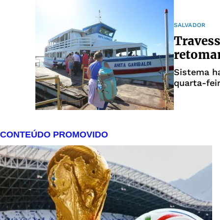
SALVADOR
Travess
retomam
Sistema h
quarta-fei