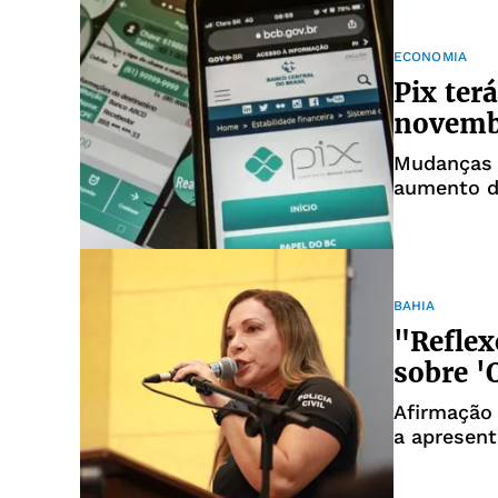
ECONOMIA
Pix terá
novemb
Mudanças 
aumento d
BAHIA
"Reflex
sobre '
Afirmação 
a apresent
dos bombei