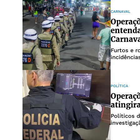
CARNAVAL
Operaçõ
entenda
Carnav
Furtos e r
incidência
POLÍTICA
Operaçõ
atingir
Políticos 
investigaç