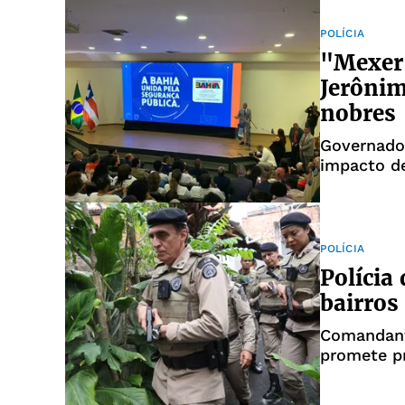
POLÍCIA
"Mexer 
Jerônim
nobres
Governador
impacto de
POLÍCIA
Polícia
bairros
Comandant
promete p