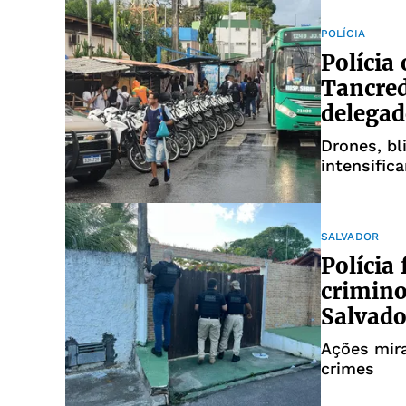
POLÍCIA
Polícia
Tancred
delega
Drones, bl
intensific
SALVADOR
Polícia 
crimin
Salvado
Ações mira
crimes