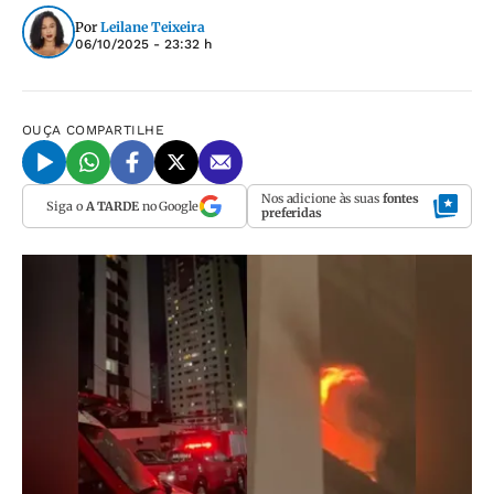
Por
Leilane Teixeira
06/10/2025 - 23:32 h
OUÇA
COMPARTILHE
Nos adicione às suas
fontes
Siga o
A TARDE
no Google
preferidas