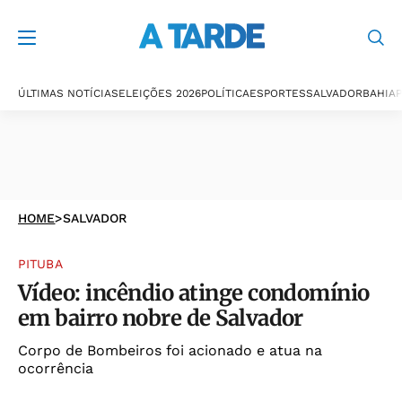
ÚLTIMAS NOTÍCIAS
ELEIÇÕES 2026
POLÍTICA
ESPORTES
SALVADOR
BAHIA
P
HOME
>
SALVADOR
PITUBA
Vídeo: incêndio atinge condomínio
em bairro nobre de Salvador
Corpo de Bombeiros foi acionado e atua na
ocorrência