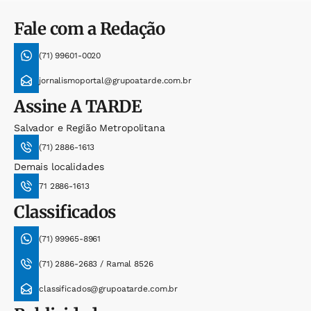
Fale com a Redação
(71) 99601-0020
jornalismoportal@grupoatarde.com.br
Assine
A TARDE
Salvador e Região Metropolitana
(71) 2886-1613
Demais localidades
71 2886-1613
Classificados
(71) 99965-8961
(71) 2886-2683 / Ramal 8526
classificados@grupoatarde.com.br