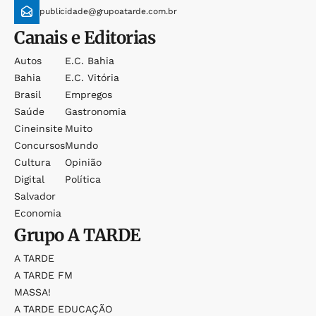
publicidade@grupoatarde.com.br
Canais e Editorias
Autos
E.c. Bahia
Bahia
E.c. Vitória
Brasil
Empregos
Saúde
Gastronomia
Cineinsite
Muito
Concursos
Mundo
Cultura
Opinião
Digital
Política
Salvador
Economia
Grupo
A TARDE
A TARDE
A TARDE FM
MASSA!
A TARDE EDUCAÇÃO