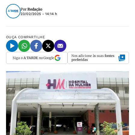
Por
Redação
23/02/2025 - 14:14 h
OUÇA
COMPARTILHE
Nos adicione às suas
fontes
Siga o
A TARDE
no Google
preferidas