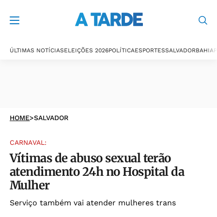
ÚLTIMAS NOTÍCIAS
ELEIÇÕES 2026
POLÍTICA
ESPORTES
SALVADOR
BAHIA
P
HOME
>
SALVADOR
CARNAVAL:
Vítimas de abuso sexual terão
atendimento 24h no Hospital da
Mulher
Serviço também vai atender mulheres trans