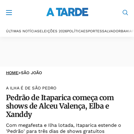
ÚLTIMAS NOTÍCIAS
ELEIÇÕES 2026
POLÍTICA
ESPORTES
SALVADOR
BAHIA
P
HOME
>
SÃO JOÃO
A ILHA É DE SÃO PEDRO
Pedrão de Itaparica começa com
shows de Alceu Valença, Elba e
Xanddy
Com megafesta e Ilha lotada, Itaparica estende o
'Pedrão' para três dias de shows gratuitos