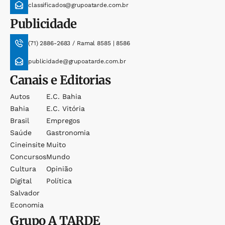
classificados@grupoatarde.com.br
Publicidade
(71) 2886-2683 / Ramal 8585 | 8586
publicidade@grupoatarde.com.br
Canais e Editorias
Autos
E.c. Bahia
Bahia
E.c. Vitória
Brasil
Empregos
Saúde
Gastronomia
Cineinsite
Muito
Concursos
Mundo
Cultura
Opinião
Digital
Política
Salvador
Economia
Grupo
A TARDE