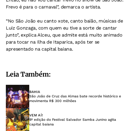
Frevo é para o carnaval”, demarca o artista.
“No São João eu canto xote, canto baião, músicas de
Luiz Gonzaga, com quem eu tive a sorte de cantar
junto”, explica Alceu, que admite está muito animado
para tocar na Ilha de Itaparica, após ter se
apresentado na capital baiana.
Leia Também:
BAHIA
São João de Cruz das Almas bate recorde histórico e
movimenta R$ 300 milhões
VEM AÍ!
8ª edição do Festival Salvador Samba Junino agita
capital baiana