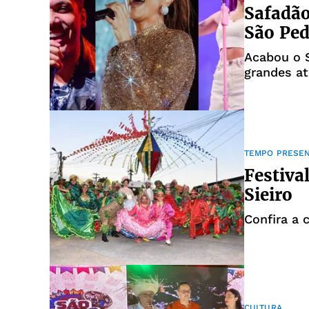
Safadão
São Ped
Acabou o 
grandes a
TEMPO PRESE
Festiva
Sieiro
Confira a 
CULTURA