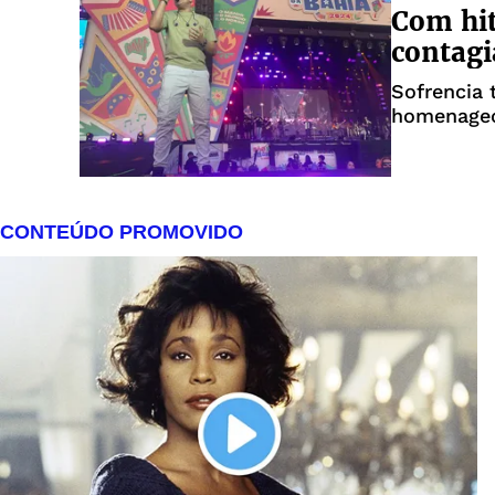
Com hit
contagi
Sofrencia
homenageo