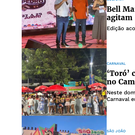
Bell Ma
agitam 
Edição aco
CARNAVAL
‘Toró’ 
no Cam
Neste domi
Carnaval 
SÃO JOÃO