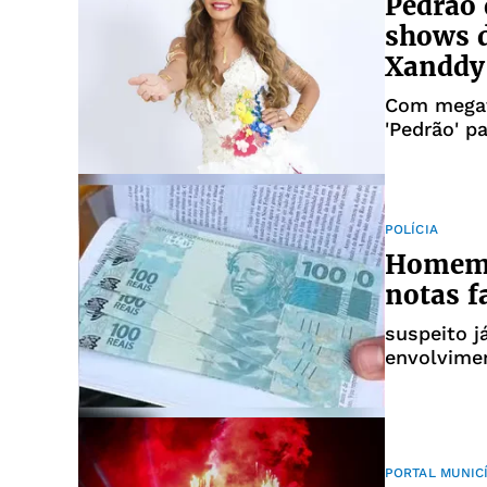
Pedrão 
shows d
Xanddy
Com megafe
'Pedrão' p
POLÍCIA
Homem é
notas f
suspeito j
envolvime
PORTAL MUNIC