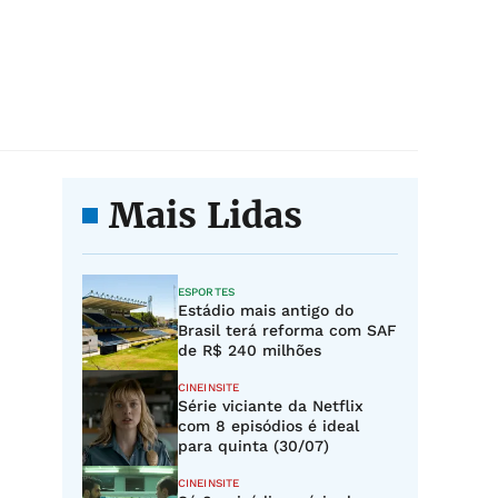
Mais Lidas
ESPORTES
Estádio mais antigo do
Brasil terá reforma com SAF
de R$ 240 milhões
CINEINSITE
Série viciante da Netflix
com 8 episódios é ideal
para quinta (30/07)
CINEINSITE