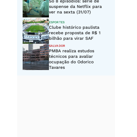
Só 8 episódios: série de
suspense da Netflix para
ver na sexta (31/07)
ESPORTES
Clube histórico paulista
recebe proposta de R$ 1
bilhão para virar SAF
SALVADOR
PMBA realiza estudos
técnicos para avaliar
ocupação do Odorico
Tavares