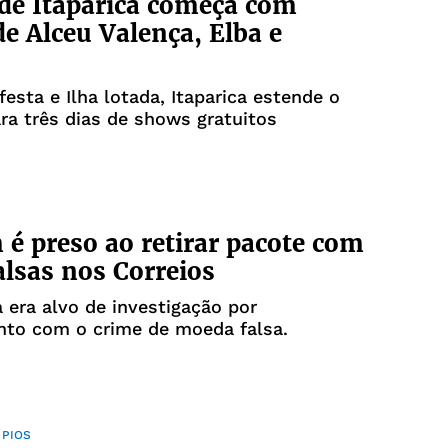
de Itaparica começa com
e Alceu Valença, Elba e
sta e Ilha lotada, Itaparica estende o
ara três dias de shows gratuitos
 preso ao retirar pacote com
alsas nos Correios
á era alvo de investigação por
nto com o crime de moeda falsa.
ÍPIOS