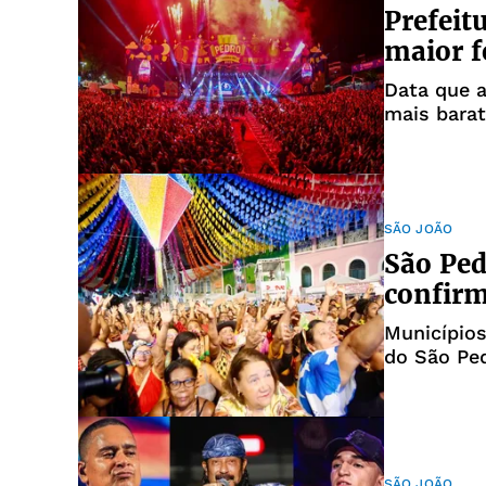
Prefeit
maior f
Data que 
mais bara
moviment
SÃO JOÃO
São Ped
confirm
Município
do São Pe
SÃO JOÃO