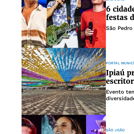
6 cidad
festas 
São Pedro
PORTAL MUNIC
Ipiaú p
escrito
Evento tem
diversidad
positivo 
SÃO JOÃO